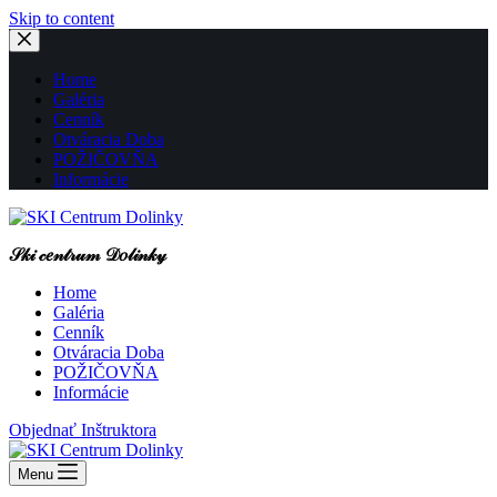
Skip to content
Home
Galéria
Cenník
Otváracia Doba
POŽIČOVŇA
Informácie
𝒮𝓀𝒾 𝒸𝑒𝓃𝓉𝓇𝓊𝓂 𝒟𝑜𝓁𝒾𝓃𝓀𝓎
Home
Galéria
Cenník
Otváracia Doba
POŽIČOVŇA
Informácie
Objednať Inštruktora
Menu